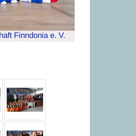
aft Finndonia e. V.