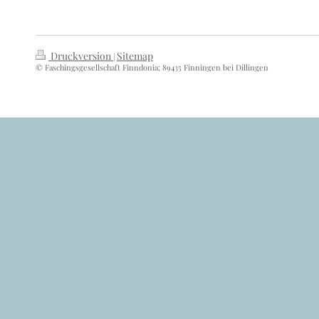
Druckversion
Sitemap
|
© Faschingsgesellschaft Finndonia; 89435 Finningen bei Dillingen