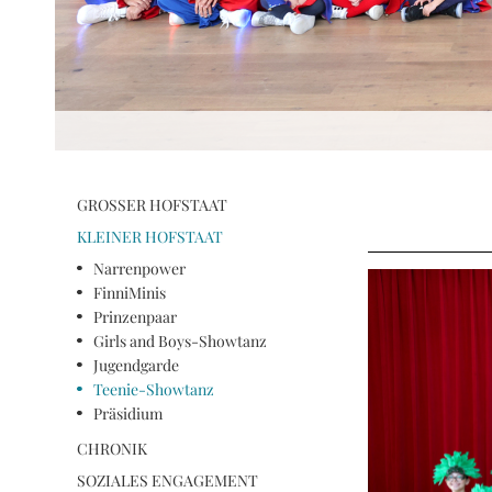
GROSSER HOFSTAAT
KLEINER HOFSTAAT
Narrenpower
FinniMinis
Prinzenpaar
Girls and Boys-Showtanz
Jugendgarde
Teenie-Showtanz
Präsidium
CHRONIK
SOZIALES ENGAGEMENT