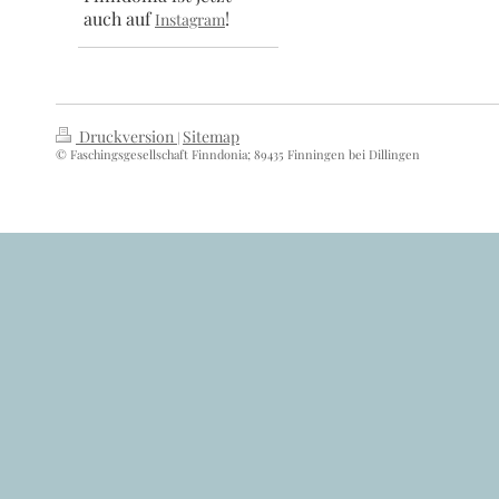
auch auf
!
Instagram
Druckversion
Sitemap
|
© Faschingsgesellschaft Finndonia; 89435 Finningen bei Dillingen