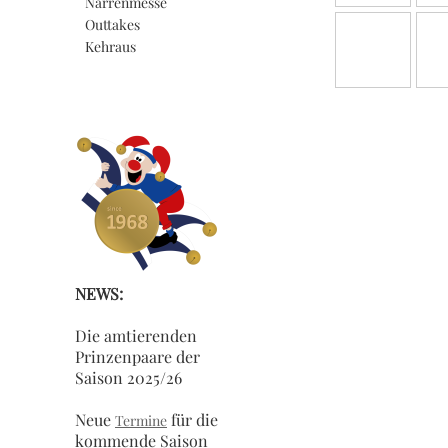
Narrenmesse
Outtakes
Kehraus
NEWS:
Die amtierenden
Prinzenpaare der
Saison 2025/26
Neue
für die
Termine
kommende Saison