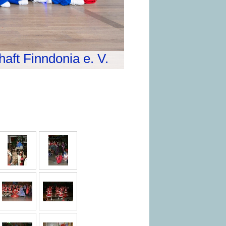
aft Finndonia e. V.