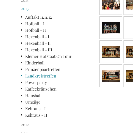
2013
Auftakt 11.11.12
Hofball - I
Hofball - II
Hexenball - I
Hexenball - II
Hexenball - III
Kleiner Hofstaat On Tour
Kinderball
Prinzenpaartreffen
Landkreistreffen
Powerparty
Kaffeekränzchen
Hausball
Umzüge
Kehraus - I
Kehraus - II
2012